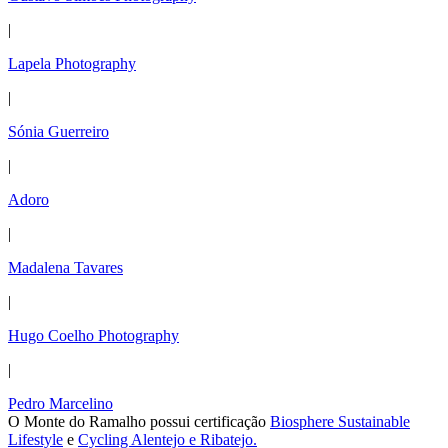
|
Lapela Photography
|
Sónia Guerreiro
|
Adoro
|
Madalena Tavares
|
Hugo Coelho Photography
|
Pedro Marcelino
O Monte do Ramalho possui certificação
Biosphere Sustainable
Lifestyle
e
Cycling Alentejo e Ribatejo.