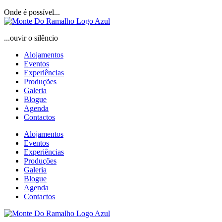
Pular
Onde é possível...
para
o
...ouvir o silêncio
conteúdo
Alojamentos
Eventos
Experiências
Produções
Galeria
Blogue
Agenda
Contactos
Alojamentos
Eventos
Experiências
Produções
Galeria
Blogue
Agenda
Contactos