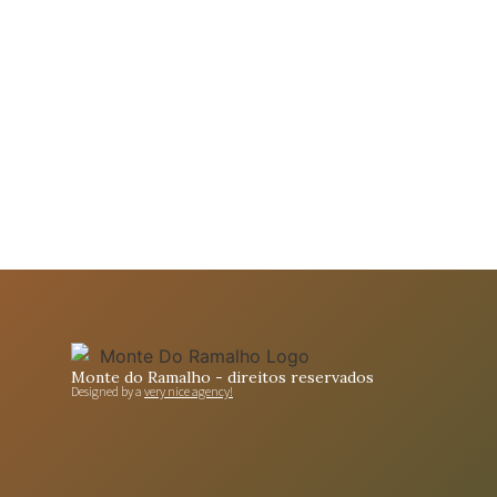
Monte do Ramalho - direitos reservados
Designed by a
very nice agency!