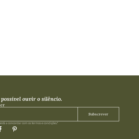
possível ouvir o silêncio.
ter
Subscrever
está a concordar com os termos e condições.*​