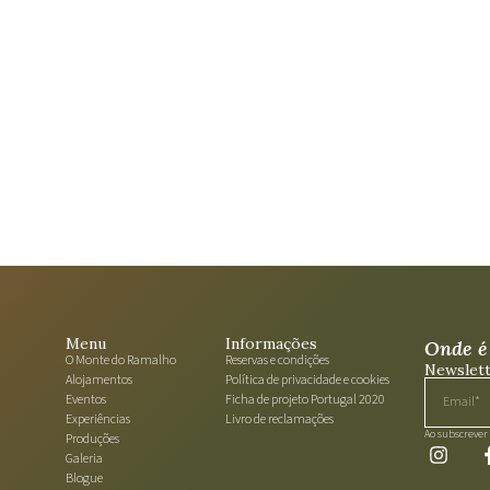
Menu
Informações
Onde é 
O Monte do Ramalho
Reservas e condições​
Newslet
Alojamentos
Política de privacidade e cookies​
Eventos
Ficha de projeto Portugal 2020
Experiências
Livro de reclamações​
Ao subscrever 
Produções
Galeria
Blogue