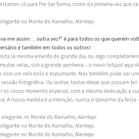
 estamos cá para lhe dar forma, como da primeira vez que c
va-me assim… outra vez!” é para todos os que querem volta
iversário e também em todos os outros!
imista (a mesma ementa do grande dia, ou algo completament
muitas velas, sob a grande azinheira – o novo
hotspot
aqui d
ado com um mini-bolo e espumante.
Mas também pode ser um p
 sessão fotográfica. Ou outras tantas ideias que possam ter
nar os vosso momento especial, com a mesma dedicação e c
a. A nossa medida é a intenção, nunca o tamanho da festa 