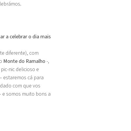
elebrámos.
r a celebrar o dia mais
e diferente), com
o
Monte do Ramalho
-,
ic-nic delicioso e
 –
estaremos cá para
uidado com que vos
– e somos muito bons a