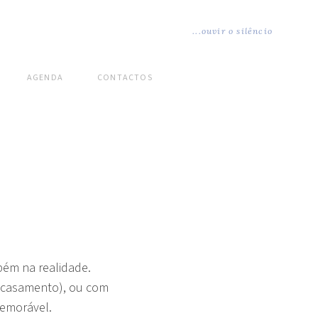
...ouvir o silêncio
AGENDA
CONTACTOS
bém na realidade.
de casamento), ou com
memorável.