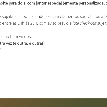
noite para dois, com jantar especial (ementa personalizada
.
e sujeita a disponibilidade, os
cancelamentos são válidos até 
n
entre as 14h às 20h, com aviso prévio e
late check-out
sujei
o são bem-vindos.
 vez (e outra, e outra!)
A