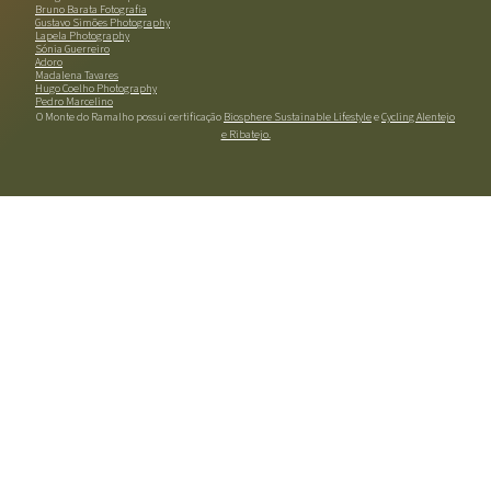
Bruno Barata Fotografia
Gustavo Simões Photography
Lapela Photography
Sónia Guerreiro
Adoro
Madalena Tavares
Hugo Coelho Photography
Pedro Marcelino
O Monte do Ramalho possui certificação
Biosphere Sustainable Lifestyle
e
Cycling Alentejo
e Ribatejo.