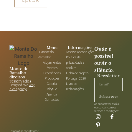
Menu
Informações
Onde é
O Monte do
Reservas e condições​
possível
Ramalho
Política de
ouvir o
Alojamentos
privacidade e
Eventos
cookies​
Monte do
silêncio.
Ramalho -
Experiências
Ficha de projeto
Newsletter
direitos
Produções
Portugal 2020
reservados
Galeria
Livro de
Designed by a
very
nice agency!
Blogue
reclamações​
Agenda
Subscrever
Contactos
Ao subscrever está a
concordar com os
termos e condições.*​
Fotografias cedidas por: